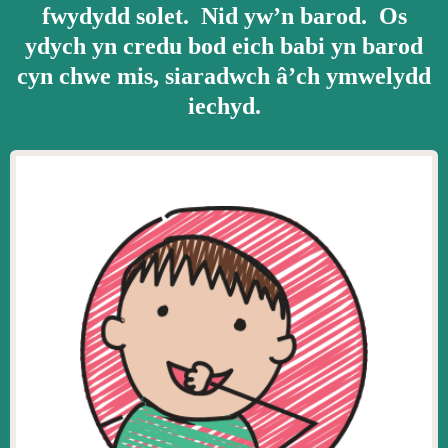
fwydydd solet. Nid yw’n barod. Os
ydych yn credu bod eich babi yn barod
cyn chwe mis, siaradwch â’ch ymwelydd
iechyd.