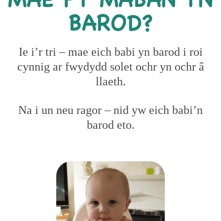
BAROD?
Ie i’r tri – mae eich babi yn barod i roi
cynnig ar fwydydd solet ochr yn ochr â
llaeth.
Na i un neu ragor – nid yw eich babi’n
barod eto.