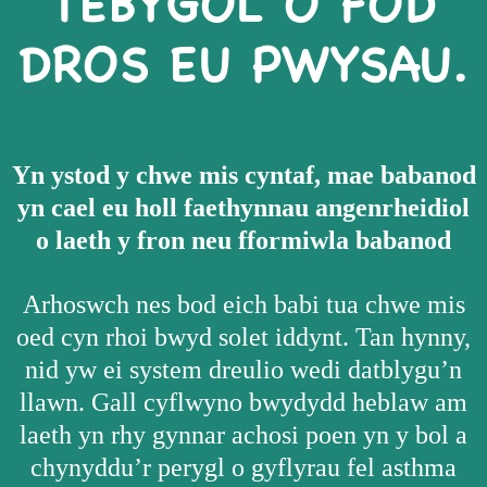
TEBYGOL O FOD
DROS EU PWYSAU.
Yn ystod y chwe mis cyntaf, mae babanod
yn cael eu holl faethynnau angenrheidiol
o laeth y fron neu fformiwla babanod
Arhoswch nes bod eich babi tua chwe mis
oed cyn rhoi bwyd solet iddynt. Tan hynny,
nid yw ei system dreulio wedi datblygu’n
llawn. Gall cyflwyno bwydydd heblaw am
laeth yn rhy gynnar achosi poen yn y bol a
chynyddu’r perygl o gyflyrau fel asthma