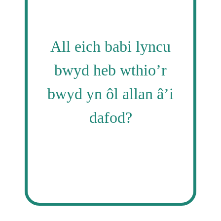
All eich babi lyncu
bwyd heb wthio’r
bwyd yn ôl allan â’i
dafod?