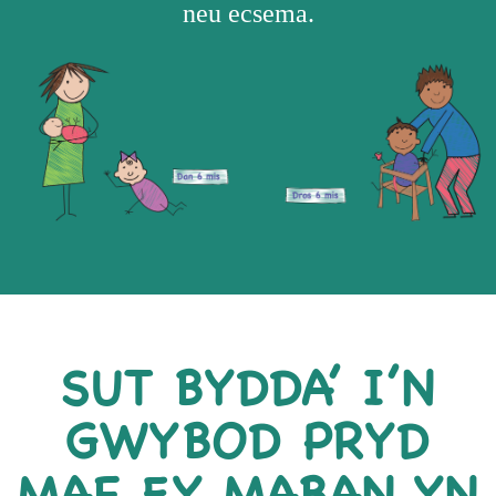
neu ecsema.
SUT BYDDA’ I’N
GWYBOD PRYD
MAE FY MABAN YN