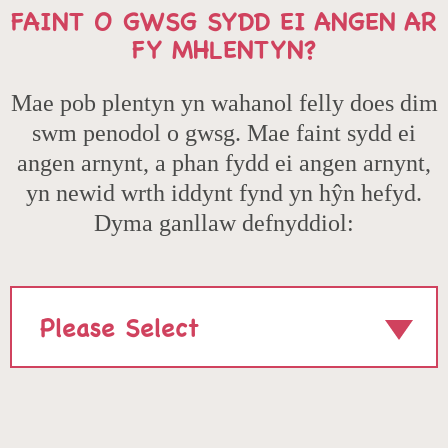
FAINT O GWSG SYDD EI ANGEN AR
FY MHLENTYN?
Mae pob plentyn yn wahanol felly does dim
swm penodol o gwsg. Mae faint sydd ei
angen arnynt, a phan fydd ei angen arnynt,
yn newid wrth iddynt fynd yn hŷn hefyd.
Dyma ganllaw defnyddiol:
SELECT
AGE: