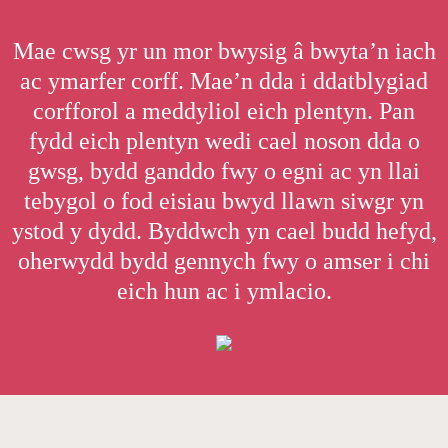
Mae cwsg yr un mor bwysig â bwyta’n iach
ac ymarfer corff. Mae’n dda i ddatblygiad
corfforol a meddyliol eich plentyn. Pan
fydd eich plentyn wedi cael noson dda o
gwsg, bydd ganddo fwy o egni ac yn llai
tebygol o fod eisiau bwyd llawn siwgr yn
ystod y dydd. Byddwch yn cael budd hefyd,
oherwydd bydd gennych fwy o amser i chi
eich hun ac i ymlacio.